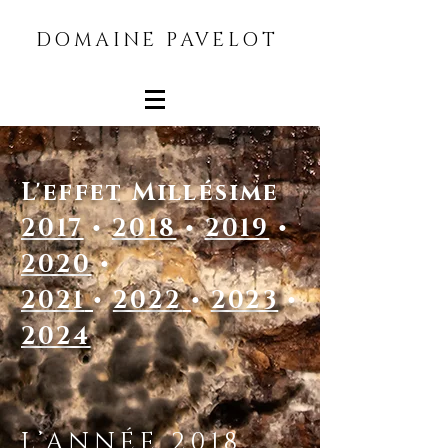
DOMAINE PAVELOT
L'effet Millésime
2017
•
2018
•
2019
•
2020
•
2021
•
2022
•
2023
•
2024
L’ANNÉE
2018