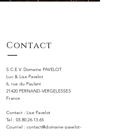
sûrement place aux côtés des
inoubliables 2015, 2009, 2005 et
1990.
Contact
S.C.E.V. Domaine PAVELOT
Luc & Lise Pavelot
6, rue du Paulant
21420 PERNAND-VERGELESSES
France
Contact : Lise Pavelot
Tel : 03.80.26.13.65
Courriel :
contact@domaine-pavelot-
pernand.com