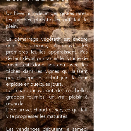
Un hiver humide et des gelées rares,
les nappes phréatiques ont fait le
plein…
Le démarrage végétatif est encore
une fois précoce, et mi-avril, les
premières feuilles apparaissent. Pas
de lent dégel printanier, le rythme de
travail est donc soutenu avec les
tâches dans les vignes qui laissent
peu de répit. Et début juin, la fleur
explose en quelques jours.
Les chardonnays ont de très belles
grappes fournies, un vrai plaisir à
regarder.
L’été arrive, chaud et sec, ce qui fait
vite progresser les maturités.
Les vendanges débutent le samedi