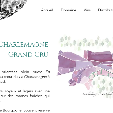
LOT
Accueil
Domaine
Vins
Distribut
Charlemagne
Grand Cru
, orientées plein ouest
En
au cœur du
Le Charlemagne
à
sud.
s, soyeux et légers avec une
 sur des marnes fraiches qui
.
de Bourgogne. Souvent réservé