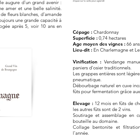
le augure d'un grand avenir :
cliquez sur la carte pour agrandir
e amer et une belle salinité.
s de fleurs blanches, d’amande
Toujours une grande capacité à
apogée après 5, voir 10 ans en
Cépage :
Chardonnay
Superficie :
0,74 hectares
Age moyen des vignes :
66 ans
Lieu-dit :
En Charlemagne et L
Vinification :
Vendange manuel
paniers d'osier traditionnels.
Les grappes entières sont légère
pneumatique.
Débourbage naturel en cuve ino
fûts pour fermentation grâce aux
Elevage :
12 mois en fûts de chê
les autres fûts sont de 2 vins.
Soutirage et assemblage en 
bouteille au domaine.
Collage bentonite et filtratio
l’année.